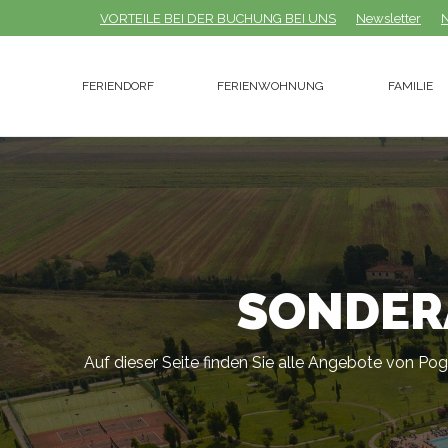
VORTEILE BEI ​​DER BUCHUNG BEI UNS
VORTEILE BEI ​​DER BUCHUNG BEI UNS
Newsletter
Newsletter
N
N
FERIENDORF
FERIENWOHNUNG
FAMILIE
FERIENDORF
FERIENWOHNUNG
FAMILIE
SONDER
Auf dieser Seite finden Sie alle Angebote von Pog