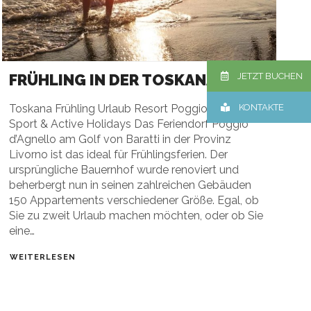
FRÜHLING IN DER TOSKANA MEER
JETZT BUCHEN
Toskana Frühling Urlaub Resort Poggio all’Agnello
KONTAKTE
Sport & Active Holidays Das Feriendorf Poggio
d’Agnello am Golf von Baratti in der Provinz
Livorno ist das ideal für Frühlingsferien. Der
ursprüngliche Bauernhof wurde renoviert und
beherbergt nun in seinen zahlreichen Gebäuden
150 Appartements verschiedener Größe. Egal, ob
Sie zu zweit Urlaub machen möchten, oder ob Sie
eine…
WEITERLESEN