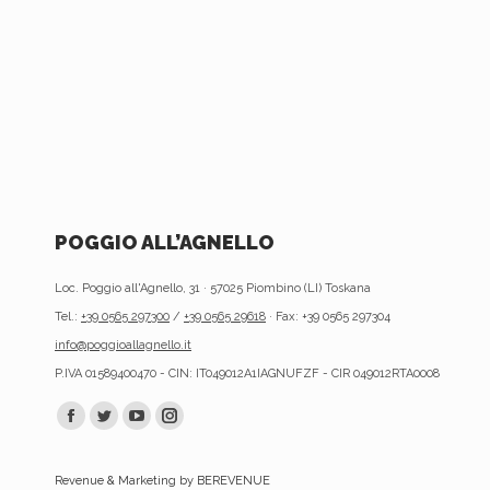
POGGIO ALL’AGNELLO
Loc. Poggio all'Agnello, 31 · 57025 Piombino (LI) Toskana
Tel.:
+39 0565 297300
/
+39 0565 29618
· Fax: +39 0565 297304
info@poggioallagnello.it
P.IVA 01589400470 - CIN: IT049012A1IAGNUFZF - CIR 049012RTA0008
Finden Sie uns auf:
Facebook
Twitter
YouTube
Instagram
page
page
page
page
Revenue & Marketing by BEREVENUE
opens
opens
opens
opens