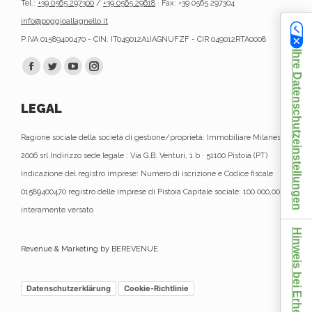
Tel.:
+39 0565 297300
/
+39 0565 29618
· Fax: +39 0565 297304
info@poggioallagnello.it
P.IVA 01589400470 - CIN: IT049012A1IAGNUFZF - CIR 049012RTA0008
Ihre Datenschutzeinstellungen
Finden Sie uns auf:
Facebook
Twitter
YouTube
Instagram
page
page
page
page
LEGAL
opens
opens
opens
opens
in
in
in
in
Ragione sociale della società di gestione/proprietà: Immobiliare Milanese
new
new
new
new
2006 srl Indirizzo sede legale : Via G.B. Venturi, 1 b · 51100 Pistoia (PT)
window
window
window
window
Indicazione del registro imprese: Numero di iscrizione e Codice fiscale
01589400470 registro delle imprese di Pistoia Capitale sociale: 100.000,00 €
interamente versato
Hinweis bei Erhebung
Revenue & Marketing by BEREVENUE
Datenschutzerklärung
Cookie-Richtlinie