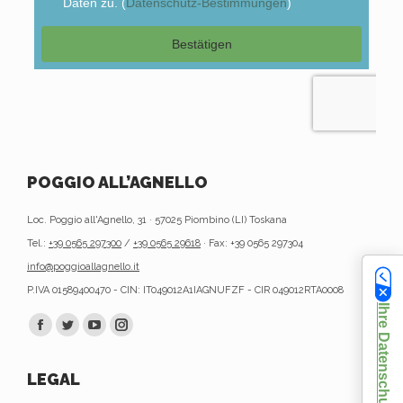
POGGIO ALL’AGNELLO
Loc. Poggio all'Agnello, 31 · 57025 Piombino (LI) Toskana
Tel.:
+39 0565 297300
/
+39 0565 29618
· Fax: +39 0565 297304
info@poggioallagnello.it
P.IVA 01589400470 - CIN: IT049012A1IAGNUFZF - CIR 049012RTA0008
Finden Sie uns auf:
Facebook
Twitter
YouTube
Instagram
page
page
page
page
LEGAL
opens
opens
opens
opens