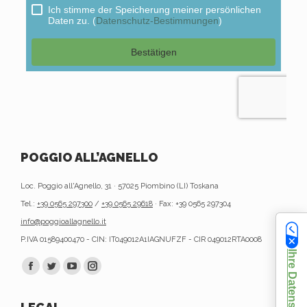
POGGIO ALL’AGNELLO
Loc. Poggio all'Agnello, 31 · 57025 Piombino (LI) Toskana
Tel.:
+39 0565 297300
/
+39 0565 29618
· Fax: +39 0565 297304
info@poggioallagnello.it
P.IVA 01589400470 - CIN: IT049012A1IAGNUFZF - CIR 049012RTA0008
Finden Sie uns auf:
Facebook
Twitter
YouTube
Instagram
page
page
page
page