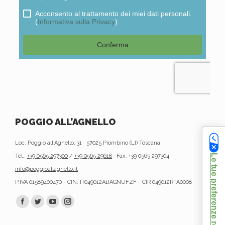
POGGIO ALL’AGNELLO
Loc. Poggio all'Agnello, 31 · 57025 Piombino (LI) Toscana
Le tue preferenze relative alla privacy
Tel.:
+39 0565 297300
/
+39 0565 29618
· Fax: +39 0565 297304
info@poggioallagnello.it
P.IVA 01589400470 - CIN: IT049012A1IAGNUFZF - CIR 049012RTA0008
Find us on:
Facebook
Twitter
YouTube
Instagram
page
page
page
page