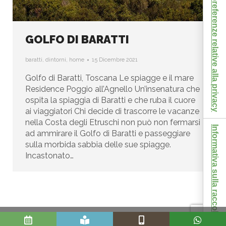
Le tue preferenze relative alla privacy
GOLFO DI BARATTI
baratti
,
dintorni
,
home
15 Dicembre 2021
Golfo di Baratti, Toscana Le spiagge e il mare
Residence Poggio all’Agnello Un’insenatura che
ospita la spiaggia di Baratti e che ruba il cuore
ai viaggiatori Chi decide di trascorre le vacanze
nella Costa degli Etruschi non può non fermarsi
Informativa sulla raccolta
ad ammirare il Golfo di Baratti e passeggiare
sulla morbida sabbia delle sue spiagge.
Incastonato…