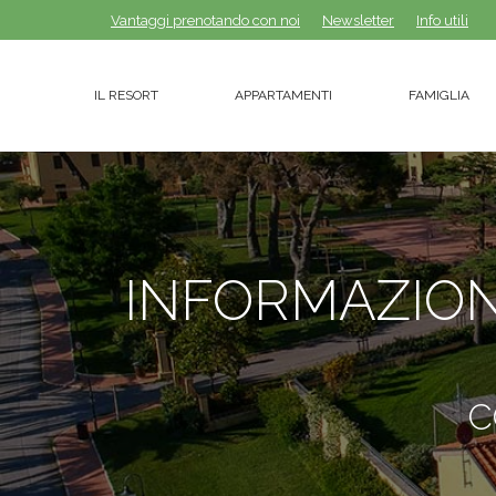
Vantaggi prenotando con noi
Vantaggi prenotando con noi
Newsletter
Newsletter
Info utili
Info utili
IL RESORT
APPARTAMENTI
FAMIGLIA
IL RESORT
APPARTAMENTI
FAMIGLIA
INFORMAZIONI
C