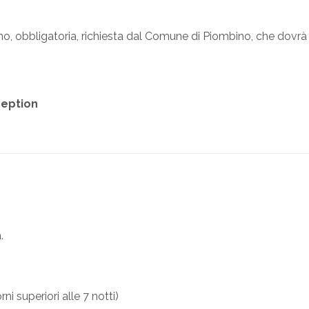
no, obbligatoria, richiesta dal Comune di Piombino, che dov
ception
.
i superiori alle 7 notti)