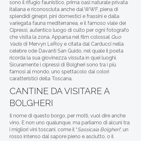
sono il rifugio faunistico, prima oasi naturale privata
italiana e riconosciuta anche dal WWF, piena di
splendidi ginepri, pini domestici e frassini e dalla
variegata fauna mediterranea, e il famoso viale dei
Cipressi, autentico luogo di culto per ogni fotografo
che visita la zona. Apparsa nel film colossal
Quo
Vadis
di Mervyn LeRoy e citata dal Carducci nella
celebre ode Davanti San Guido, nel quale il poeta
ricorda la sua giovinezza vissuta in quei luoghi.
Sicuramente i cipressi di Bolgheri sono tra i più
famosi al mondo, uno spettacolo dai colori
caratteristici della Toscana.
CANTINE DA VISITARE A
BOLGHERI
Il nome di questo borgo, per molti, vuol dire anche
vino. E non uno qualunque, ma parliamo di alcuni tra
i migliori vini toscani, come il “
Sassicaia Bolgheri
“, un
rosso intenso dal sapore pieno e asciutto, o il