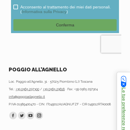
POGGIO ALL’AGNELLO
Loc. Poggio all'Agnello, 31 · 57025 Piombino (LI) Toscana
Tel.:
+39 0565 297300
/
+39 0565 29618
· Fax: +39 0565 297304
Le tue preferenze relative alla privacy
info@poggioallagnello.it
P.IVA 01589400470 - CIN: IT049012A1IAGNUFZF - CIR 049012RTA0008
Find us on:
Facebook
Twitter
YouTube
Instagram
page
page
page
page